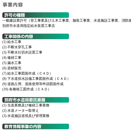
一般建設業許可（管工事業及び土木工事業、舗装工事業、水道施設工事業、消防
別府市水道局指定給水装置工事店
(1) 給水工事
(2) 不断水穿孔工事
(3) 不断水仕切弁設置工事
(4) 修繕工事
(5) 漏水工事
(6) 資材販売
(7) 給水工事図面作成（ＣＡＤ）
(8) 下水道排水設備工事図面作成（ＣＡＤ）
(9) 道路占用、道路使用等申請図面作成
(10) 各種竣工図作成（ＣＡＤ）
(1) 当直業務及び修繕工事業務
(2) 水道メーター取替え
(3) 水道施設巡視及び管理業務