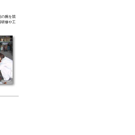
能の腕を競
場研修や工