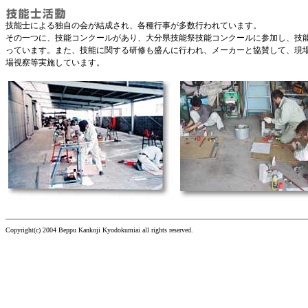
技能士による独自の会が結成され、各種行事が多数行われています。
その一つに、技能コンクールがあり、大分県技能祭技能コンクールに参加し、技
っています。また、技能に関する研修も盛んに行われ、メーカーと協賛して、現
場視察等実施しています。
Copyright(c) 2004 Beppu Kankoji Kyodokumiai all rights reserved.